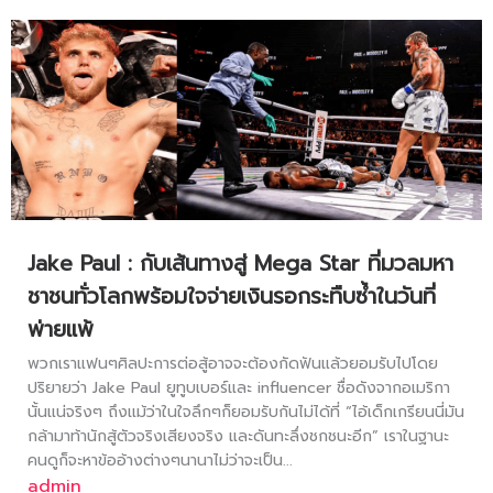
Jake Paul : กับเส้นทางสู่ Mega Star ที่มวลมหา
ชาชนทั่วโลกพร้อมใจจ่ายเงินรอกระทืบซ้ำในวันที่
พ่ายแพ้
พวกเราแฟนๆศิลปะการต่อสู้อาจจะต้องกัดฟันแล้วยอมรับไปโดย
ปริยายว่า Jake Paul ยูทูบเบอร์และ influencer ชื่อดังจากอเมริกา
นั้นแน่จริงๆ ถึงแม้ว่าในใจลึกๆก็ยอมรับกันไม่ได้ที่ “ไอ้เด็กเกรียนนี่มัน
กล้ามาท้านักสู้ตัวจริงเสียงจริง และดันทะลึ่งชกชนะอีก” เราในฐานะ
คนดูก็จะหาข้ออ้างต่างๆนานาไม่ว่าจะเป็น...
admin