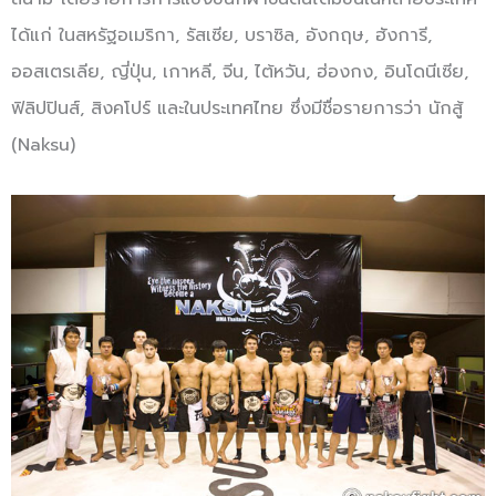
ได้แก่ ในสหรัฐอเมริกา, รัสเซีย, บราซิล, อังกฤษ, ฮังการี,
ออสเตรเลีย, ญี่ปุ่น, เกาหลี, จีน, ไต้หวัน, ฮ่องกง, อินโดนีเซีย,
ฟิลิปปินส์, สิงคโปร์ และในประเทศไทย ซึ่งมีชื่อรายการว่า นักสู้
(Naksu)