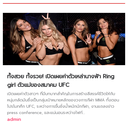
ทั้งสวย ทั้งรวย! เปิดเผยค่าตัวเหล่านางฟ้า Ring
girl ตัวแม่ของสมาคม UFC
เปิดเผยค่าตัวสาวๆ ที่มีบทบาทสำคัญในการสร้างสีสรรค์ชีวิตให้กับ
หนุ่มกลัดมันซึ่งเป็นกลุ่มเป้าหมายหลักของวงการกีฬา MMA ทั้งตอน
โปรโมทศึก UFC, ระหว่างการขึ้นชั่งน้ำหนักนักกีฬา, งานแถลงข่าว
press conference, และแน่นอนระหว่างไฟท์...
admin