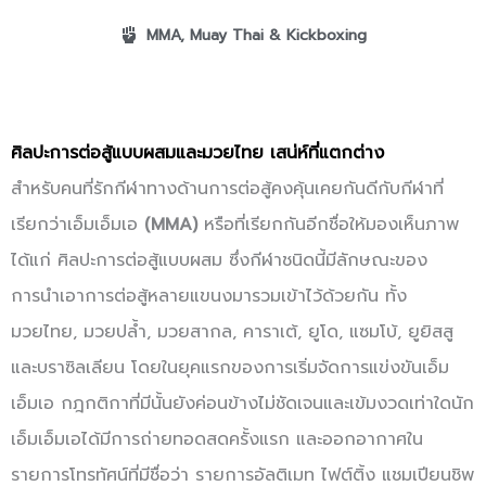
MMA
,
Muay Thai & Kickboxing
ศิลปะการต่อสู้แบบผสมและมวยไทย เสน่ห์ที่แตกต่าง
สำหรับคนที่รักกีฬาทางด้านการต่อสู้คงคุ้นเคยกันดีกับกีฬาที่
เรียกว่าเอ็มเอ็มเอ
(MMA)
หรือที่เรียกกันอีกชื่อให้มองเห็นภาพ
ได้แก่ ศิลปะการต่อสู้แบบผสม ซึ่งกีฬาชนิดนี้มีลักษณะของ
การนำเอาการต่อสู้หลายแขนงมารวมเข้าไว้ด้วยกัน ทั้ง
มวยไทย, มวยปล้ำ, มวยสากล, คาราเต้, ยูโด, แซมโบ้, ยูยิสสู
และบราซิลเลียน โดยในยุคแรกของการเริ่มจัดการแข่งขันเอ็ม
เอ็มเอ กฎกติกาที่มีนั้นยังค่อนข้างไม่ชัดเจนและเข้มงวดเท่าใดนัก
เอ็มเอ็มเอได้มีการถ่ายทอดสดครั้งแรก และออกอากาศใน
รายการโทรทัศน์ที่มีชื่อว่า รายการอัลติเมท ไฟต์ติ้ง แชมเปียนชิพ