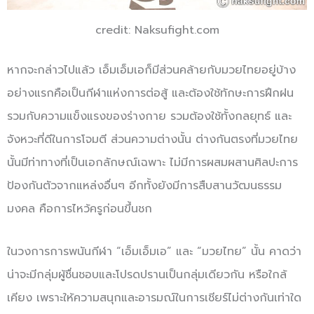
credit: Naksufight.com
หากจะกล่าวไปแล้ว เอ็มเอ็มเอก็มีส่วนคล้ายกับมวยไทยอยู่บ้าง
อย่างแรกคือเป็นกีฬาแห่งการต่อสู้ และต้องใช้ทักษะการฝึกฝน
รวมกับความแข็งแรงของร่างกาย รวมต้องใช้ทั้งกลยุทธ์ และ
จังหวะที่ดีในการโจมตี ส่วนความต่างนั้น ต่างกันตรงที่มวยไทย
นั้นมีท่าทางที่เป็นเอกลักษณ์เฉพาะ ไม่มีการผสมผสานศิลปะการ
ป้องกันตัวจากแหล่งอื่นๆ อีกทั้งยังมีการสืบสานวัฒนธรรม
มงคล คือการไหว้ครูก่อนขึ้นชก
ในวงการการพนันกีฬา “เอ็มเอ็มเอ” และ “มวยไทย” นั้น คาดว่า
น่าจะมีกลุ่มผู้ชื่นชอบและโปรดปรานเป็นกลุ่มเดียวกัน หรือใกล้
เคียง เพราะให้ความสนุกและอารมณ์ในการเชียร์ไม่ต่างกันเท่าใด