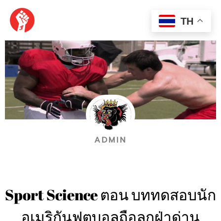
Skip
MAI
to
TH
content
MEN
ADMIN
Sport Science ตอน บททดสอบนัก
อเมริกันฟุตบอลถือลูกฝ่าด่าน