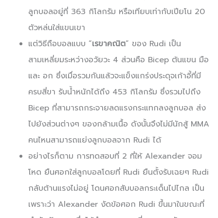
ลูกบอลอยู่ที่ 363 กิโลกรัม หรือเทียบเท่ากับเปียโน 20
ตัวหล่นใส่แขนเขา
แต่วิธีถือบอลแบบ “
เรขาคณิต
” ของ Rudi เป็น
สามเหลี่ยมระหว่างอวัยวะ 4 ส่วนคือ Bicep ต้นแขน มือ
และ อก ซึ่งเมื่อรวมกันแล้วจะแข็งแกร่งประดุจเก้าอี้ที่มี
ครบสี่ขา รับน้ำหนักได้ถึง 453 กิโลกรัม ซึ่งรวมไปถึง
Bicep ที่สามารถกระจายลดแรงกระแทกลงลูกบอล ส่ง
ไปยังส่วนต่างๆ ของกล้ามเนื้อ ดังนั้นจึงไม่มีนักสู้ MMA
คนไหนสามารถแย่งลูกบอลจาก Rudi ได้
อย่างไรก็ตาม การทดสอบที่ 2 ที่ให้ Alexander จอม
โหด ยืนศอกใส่ลูกบอลโดยที่ Rudi ยืนตั้งรับเฉยๆ Rudi
กลับต้านแรงไม่อยู่ โดนศอกสับบอลกระเด็นไปไกล เป็น
เพราะว่า Alexander งัดข้อศอก Rudi ขึ้นมาในขณะที่