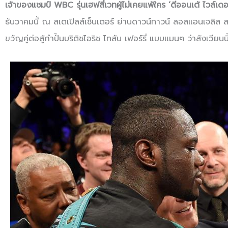
เจ้าของแชมป์ WBC รุ่นเฮฟสี่เวทผู้ไม่เคยแพ้ใคร ‘ดีออนเต้ ไวล์เดอร
ธันวาคมนี้ ณ สเตเปิลส์เซ็นเตอร์ ย่านดาวน์ทาวน์ ลอสแอนเจลิส ส
ขวัญคู่ต่อสู้กำปั้นบริติชไอริช ไทสัน เฟอร์รี่ แบบแมนๆ ว่าสังเวียนน