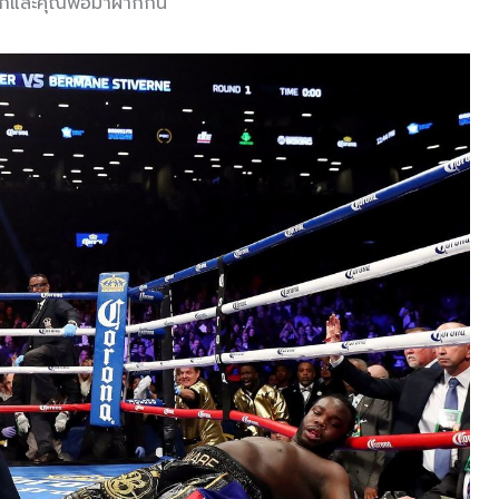
ึ้นชกและคุณพ่อมาฝากกัน