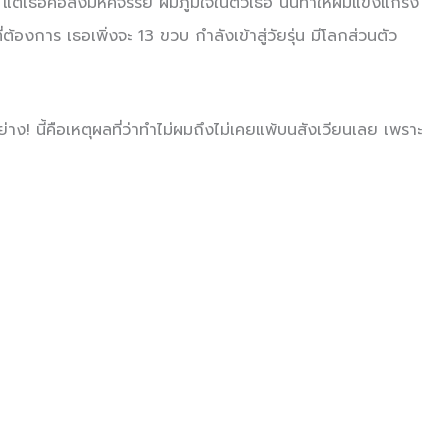
ป แต่เธอคือสิ่งมหัศจรรย์ ผมภูมิใจในตัวเธอ นั้นทำให้ผมแข็งแกร่ง
งการ เธอเพิ่งจะ 13 ขวบ กำลังเข้าสู่วัยรุ่น มีโลกส่วนตัว
ง! นี้คือเหตุผลที่ว่าทำไม่ผมถึงไม่เคยแพ้บนสังเวียนเลย เพราะ