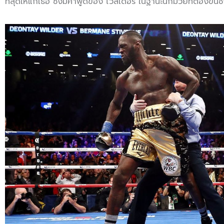
ที่สุดให้แก่เธอ ซึ่งมีคำพูดของ ไวล์เดอร์ ในฐานะนักมวยที่ต้องข