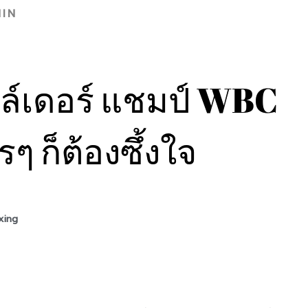
IN
ไวล์เดอร์ แชมป์ WBC
ครๆ ก็ต้องซึ้งใจ
xing