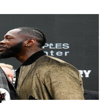
MMA
Wrestl