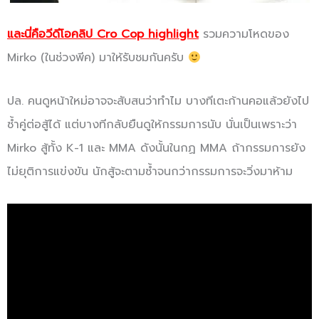
และนี่คือวีดีโอคลิป Cro Cop highlight
รวมความโหดของ
Mirko (ในช่วงพีค) มาให้รับชมกันครับ
ปล. คนดูหน้าใหม่อาจจะสับสนว่าทำไม บางทีเตะก้านคอแล้วยังไป
ซ้ำคู่ต่อสู้ได้ แต่บางทีกลับยืนดูให้กรรมการนับ นั่นเป็นเพราะว่า
Mirko สู้ทั้ง K-1 และ MMA ดังนั้นในกฏ MMA ถ้ากรรมการยัง
ไม่ยุติการแข่งขัน นักสู้จะตามซ้ำจนกว่ากรรมการจะวิ่งมาห้าม