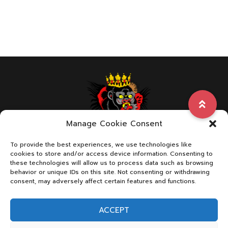
Manage Cookie Consent
To provide the best experiences, we use technologies like
ABOUT US
cookies to store and/or access device information. Consenting to
these technologies will allow us to process data such as browsing
behavior or unique IDs on this site. Not consenting or withdrawing
consent, may adversely affect certain features and functions.
We are a page with dedication in combat sports
ACCEPT
Contact Us:
FistfightDrama@gmail.com
for
advertising/promote your websites