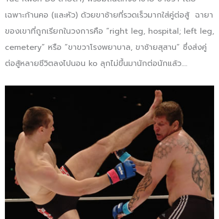
เฉพาะก้านคอ (และหัว) ด้วยขาซ้ายที่รวดเร็วมากใส่คู่ต่อสู้ ฉายา
ของเขาที่ถูกเรียกในวงการคือ “right leg, hospital; left leg,
cemetery” หรือ “ขาขวาโรงพยาบาล, ขาซ้ายสุสาน” ซึ่งส่งคู่
ต่อสู้หลายชีวิตลงไปนอน ko ลุกไม่ขึ้นมานักต่อนักแล้ว….