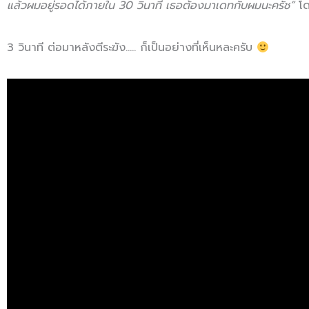
แล้วผมอยู่รอดได้ภายใน 30 วินาที เธอต้องมาเดทกับผมนะครัช”
โด
3 วินาที ต่อมาหลังตีระฆัง….. ก็เป็นอย่างที่เห็นหละครับ