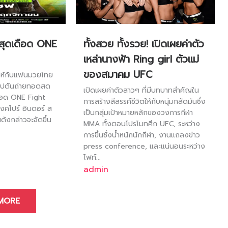
ยสุดเดือด ONE
ทั้งสวย ทั้งรวย! เปิดเผยค่าตัว
เหล่านางฟ้า Ring girl ตัวแม่
ของสมาคม UFC
์ให้กับแฟนมวยไทย
ัปตันถ่ายทอดสด
เปิดเผยค่าตัวสาวๆ ที่มีบทบาทสำคัญใน
ดือด ONE Fight
การสร้างสีสรรค์ชีวิตให้กับหนุ่มกลัดมันซึ่ง
งคโปร์ อินดอร์ ส
เป็นกลุ่มเป้าหมายหลักของวงการกีฬา
นดังกล่าวจะจัดขึ้น
MMA ทั้งตอนโปรโมทศึก UFC, ระหว่าง
การขึ้นชั่งน้ำหนักนักกีฬา, งานแถลงข่าว
press conference, และแน่นอนระหว่าง
ไฟท์...
admin
MORE