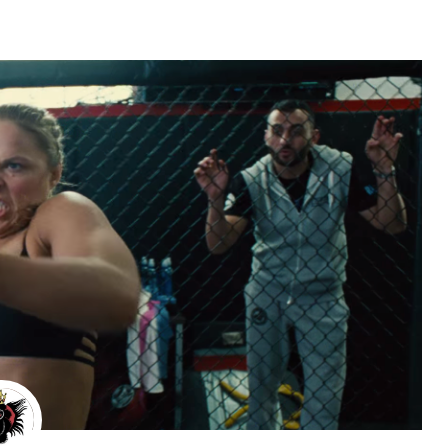
MMA
Wrestl