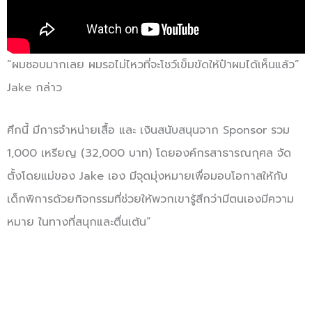
“ผมชอบมากเลย ผมรอไม่ไหวที่จะโชว์เข็มขัดให้ป๋าผมได้เห็นแล้ว”
Jake กล่าว
ศึกนี้ มีการจำหน่ายเสื้อ และ เงินสนับสนุนจาก Sponsor รวม
1,000 เหรียญ (32,000 บาท) โดยองค์กรสาธารณกุศล จัด
ตั้งโดยแม่ของ Jake เอง มีจุดมุ่งหมายเพื่อมอบโอกาสให้กับ
เด็กพิการด้วยกิจกรรมที่ช่วยให้พวกเขารู้สึกว่ามีตนเองมีความ
หมาย ในทางที่สนุกและตื่นเต้น”