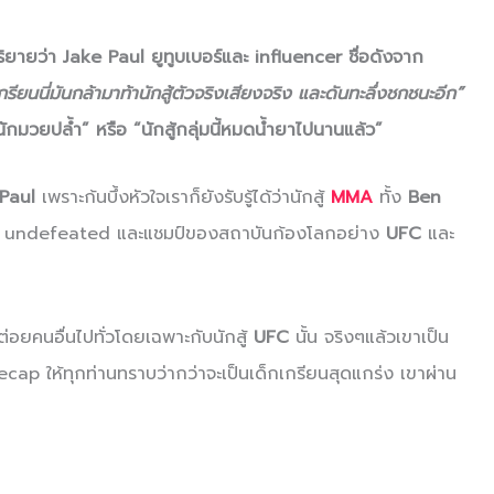
ายว่า Jake Paul ยูทูบเบอร์และ influencer ชื่อดังจาก
เกรียนนี่มันกล้ามาท้านักสู้ตัวจริงเสียงจริง และดันทะลึ่งชกชนะอีก”
ักมวยปล้ำ” หรือ “นักสู้กลุ่มนี้หมดน้ำยาไปนานแล้ว”
 Paul
เพราะก้นบึ้งหัวใจเราก็ยังรับรู้ได้ว่านักสู้
MMA
ทั้ง
Ben
ึงอดีต undefeated และแชมป์ของสถาบันก้องโลกอย่าง
UFC
และ
ต่อยคนอื่นไปทั่วโดยเฉพาะกับนักสู้
UFC
นั้น จริงๆแล้วเขาเป็น
มา recap ให้ทุกท่านทราบว่ากว่าจะเป็นเด็กเกรียนสุดแกร่ง เขาผ่าน