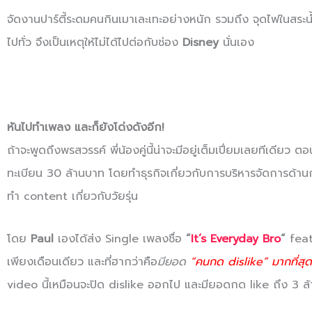
จัดงานปาร์ตี้ระดมคนกินเมาเละเทะอย่างหนัก รวมถึง จุดไฟในสระน้
ไปทั่ว จึงเป็นเหตุให้ไม่ได้ไปต่อกับช่อง
Disney
นั่นเอง
หันไปทำเพลง และก็ยังโด่งดังอีก!
ถ้าจะพูดถึงพรสวรรค์ พี่น้องคู่นี้น่าจะมีอยู่เต็มเปี่ยมเลยทีเดียว 
ทะเบียน 30 ล้านบาท โดยทำธุรกิจเกี่ยวกับการบริหารจัดการด้
ทำ content เกี่ยวกับวัยรุ่น
โดย
Paul
เองได้ส่ง Single เพลงชื่อ
“
It’s Everyday Bro
“
feat
เพียงเดือนเดียว และที่ฮากว่าคือ
มียอด
“คนกด dislike” มากที่สุ
video นี้เหมือนจะปิด dislike ออกไป และมียอดกด like ถึง 3 ล้า