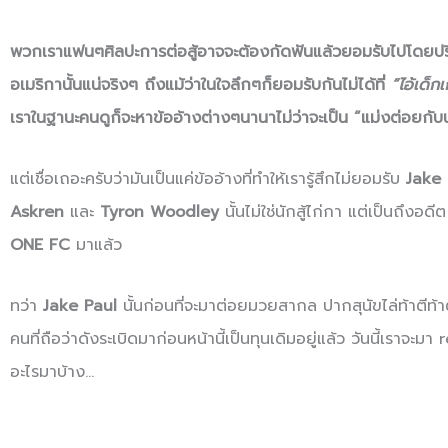
พวกเราแฟนๆศิลปะการต่อสู้อาจจะต้องกัดฟันแล้วยอมรับไปโดยปริย
อเมริกานั้นแน่จริงๆ ถึงแม้ว่าในใจลึกๆก็ยอมรับกันไม่ได้ที่
“ไอ้เด็ก
เราในฐานะคนดูก็จะหาข้ออ้างต่างๆนานาไม่ว่าจะเป็น “แม่งต่อยกับน
แต่เชื่อเถอะครับว่ามันเป็นแค่ข้ออ้างที่ทำให้เรารู้สึกไม่ยอมรับ
Jake
Askren
และ
Tyron Woodley
นั้นไม่ใช่นักสู้ไก่กา แต่เป็นถ
ONE FC
มาแล้ว
ทว่า
Jake Paul
นั้นก่อนที่จะมาต่อยมวยสากล ปากสุนัขไล่ท้าตีท้า
คนที่ถือว่าดังระเบิดมาก่อนหน้านี้เป็นทุนเดิมอยู่แล้ว วันนี้เราจะ
อะไรมาบ้าง…