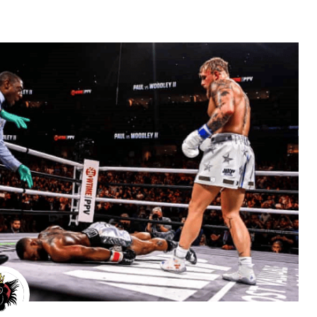
MMA
Wrestl