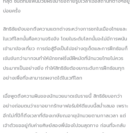
ที่สุด ชนิดที่มีแฟนมวยฝรั่งมาขอถ่ายรูปเวลาเจอสถานที่ต่างๆอยู่
บ่อยครั้ง
สิทธิชัยยังบอกถึงความแตกต่างระหว่างการชกในเมืองไทยและ
ในเวทีโลกนั้นคือความจริงจัง โดยในระดับโลกนั้นจะไม่มีการพนัน
เข้ามาข้องเกี่ยว การต่อสู้จึงเป็นไปอย่างดุเด็ดและการฝึกซ้อมก็
เข้มข้นกว่ามากจนทำให้นักชกฝรั่งมีฝีหมัดที่นักมวยไทยไม่ควร
ประมาทเป็นอย่างยิ่ง ทำให้สิทธิชัยต้องยกระดับการฝึกซ้อมทุก
อย่างเพื่อที่จะสามารถผงาดได้ในเวทีโลก
เมื่อพูดถึงความฝันของนักมวยมาดเข้มรายนี้ สิทธิชัยบอกว่า
อย่างถ่อมตนว่าเขาอยากรักษาฟอร์มให้ดีแบบนี้สม่ำเสมอ เพราะ
อีกไม่กี่ปีก็ถึงเวลาที่ต้องเกษียณอายุนักมวยตามกาลเวลา แต่
เจ้าตัวขออยู่กับค่ายศิษย์สองพี่น้องไปจนสุดทาง ก่อนที่จะกลับ