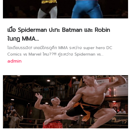
เมื่อ Spiderman ปะทะ Batman และ Robin
ในกฏ MMA…
ไอเดียบรรเจิด! เคยมีใครดูศึก MMA ระหว่าง super hero DC
Comics vs Marvel ไหม??!!! คู่ระหว่าง Spiderman vs...
admin