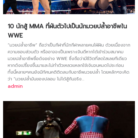
10 นักสู้ MMA ที่ผันตัวไปเป็นนักมวยปล้ำอาชีพใน
WWE
“มวยปล้ำอาชีพ” ถือว่าเป็นกีฬาที่นักกีฬาหลายคนไฝ่ฝัน ด้วยเนื่องจาก
ความชอบส่วนตัว หรืออาจจะเป็นเพราะเงินดีหากได้เข้าร่วมสมาคม
มวยปล้ำอาชีพชื่อดังอย่าง WWE ซึ่งถือว่ามีชีวิตที่สดใสเลยทีเดียว
หากดังเปรี้ยงขึ้นมาและไม่ทำตัวเหลวแหลกใช้เงินจนหมดไปซะก่อน
ทั้งนี้หลายๆคนยังมีทัศนคติติดลบกับอาชีพมวยปล้ำ โดยหลักๆจะคิด
ว่า “มวยปล้ำมันของปลอม ไม่ได้สู้กันจริง...
admin