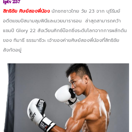
iptv 257
สิทธิชัย ศิษย์สองพี่น้อง
นักชกชาวไทย วัย 23 จาก บุรีรัมย์
อดีตแชมป์สนามลุมพินีและมวยมาราธอน ล่าสุดสามารถคว้า
แชมป์ Glory 22 สังเวียนคิกซ์บ๊อกซิ่งระดับโลกจากการผลักดัน
ของ ทิมาธี ธรรมาชีวะ เจ้าของค่ายศิษย์สองพี่น้องที่สิทธิชัย
สังกัดอยู่