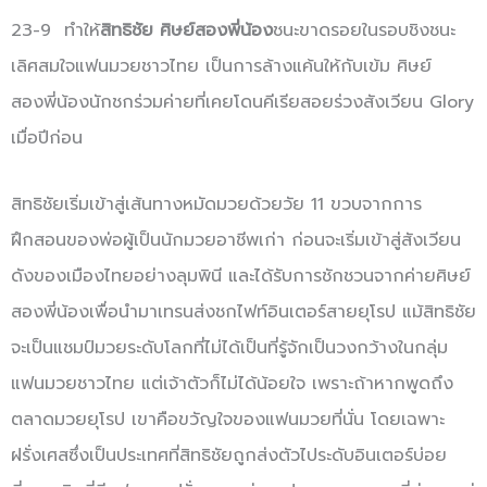
23-9 ทำให้
สิทธิชัย ศิษย์สองพี่น้อง
ชนะขาดรอยในรอบชิงชนะ
เลิศสมใจแฟนมวยชาวไทย เป็นการล้างแค้นให้กับเข้ม ศิษย์
สองพี่น้องนักชกร่วมค่ายที่เคยโดนคีเรียสอยร่วงสังเวียน Glory
เมื่อปีก่อน
สิทธิชัยเริ่มเข้าสู่เส้นทางหมัดมวยด้วยวัย 11 ขวบจากการ
ฝึกสอนของพ่อผู้เป็นนักมวยอาชีพเก่า ก่อนจะเริ่มเข้าสู่สังเวียน
ดังของเมืองไทยอย่างลุมพินี และได้รับการชักชวนจากค่ายศิษย์
สองพี่น้องเพื่อนำมาเทรนส่งชกไฟท์อินเตอร์สายยุโรป แม้สิทธิชัย
จะเป็นแชมป์มวยระดับโลกที่ไม่ได้เป็นที่รู้จักเป็นวงกว้างในกลุ่ม
แฟนมวยชาวไทย แต่เจ้าตัวก็ไม่ได้น้อยใจ เพราะถ้าหากพูดถึง
ตลาดมวยยุโรป เขาคือขวัญใจของแฟนมวยที่นั่น โดยเฉพาะ
ฝรั่งเศสซึ่งเป็นประเทศที่สิทธิชัยถูกส่งตัวไประดับอินเตอร์บ่อย