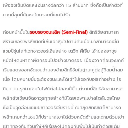
เพื่อชิงเข็มขัดและเงินรางวัลกว่า 1.5 ล้านบาท ซึ่งถือเป็นค่าตัวที่
มากที่สุดที่นักชกไทยรายนี้เคยได้รับ
ก่อนหน้านั้นใน
รอบรองชนะเลิศ (
Semi-Final)
สิทธิชัยสามารถ
สร้างเซอร์ไพรส์ชนิดที่เล่นเอาลุ้นไปตามกันเมื่อเขาสามารถเขี่ย
แชมป์รุ่นไลท์เวทชาวจอร์เจียอย่าง
เดวิท คีเรีย
เจ้าของอาวุธ
หมัดโหดมหากาฬตกรอบไปอย่างขาดรอย เนื่องจากก่อนจะชกคี
เรียแสดงออกชัดเจนว่ามองข้ามสิทธิชัยในฐานะคู่ต่อสู้ที่สมน้ำสม
เนื้อ โดยหมายมั่นจะต้องชนะและได้เข้าไปเจอกับอริเก่าอย่าง โร
บิน แวน รูสมาเลนในไฟท์ต่อไปของปีนี้ แต่งานนี้สิทธิชัยสามารถ
พลิกสังเวียนงัดอาวุธทุกอย่างที่มีโดยเฉพาะเข่าสไตล์มวยไทย
ซึ่งเป็นจุดอ่อนแชมป์ชาวจอร์เจียรายนี้ ในที่สุดสิทธิชัยก็สามารถ
พลิกเกมคว่ำแชมป์ที่ปรามาสเขาได้ด้วยหมัดซ้ายและตามด้วยเข่า
เข้าที่ท้องทันทีจนทำให้คีเรียลงไปกองกับพื้นไม่เป็นท่าด้วยแต้ม