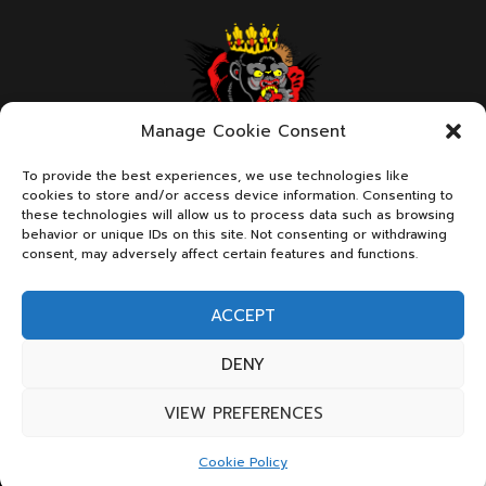
Manage Cookie Consent
To provide the best experiences, we use technologies like
ABOUT US
cookies to store and/or access device information. Consenting to
these technologies will allow us to process data such as browsing
behavior or unique IDs on this site. Not consenting or withdrawing
consent, may adversely affect certain features and functions.
We are a page with dedication in combat sports
ACCEPT
Contact Us:
FistfightDrama@gmail.com
for
advertising/promote your websites
DENY
Copyright © 2026 Fist Fight Drama
VIEW PREFERENCES
Cookie Policy