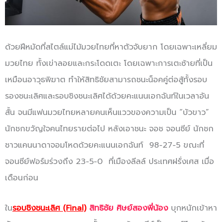
ด้วยฝีหมัดที่สไตล์แม่ไม้มวยไทยที่หาตัวจับยาก โดยเฉพาะเหลี่ยม
มวยไทย ทั้งเข่าลอยและกระโดดเตะ โดยเฉพาะการเตะซ้ายที่เป็น
เหมือนอาวุธพิฆาต ทำให้สิทธิชัยสามารถชนะน็อคคู่ต่อสู้ทั้งรอบ
รองชนะเลิศและรอบชิงชนะเลิศได้ด้วยคะแนนเอกฉันท์ในเวลาอัน
สั้น จนมีแฟนมวยไทยหลายคนเห็นแววของความเป็น “บัวขาว”
นักชกขวัญใจคนไทยรายต่อไป หลังเอาชนะ จอช จอนซีย์ นักชก
ชาวแคนนาดาจอมโหดด้วยคะแนนเอกฉันท์ 98-27-5 ขณะที่
จอนซีย์ฟอร์มร่วงถึง 23-5-0 ที่เมืองลีลล์ ประเทศฝรั่งเศส เมื่อ
เดือนก่อน
ใน
รอบชิงชนะเลิศ
(Final)
สิทธิชัย ศิษย์สองพี่น้อง
บุกหนักเข้าหา