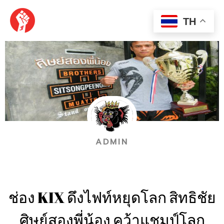
Skip
MAI
to
TH
content
MEN
ADMIN
ช่อง KIX ดึงไฟท์หยุดโลก สิทธิชัย
ศิษย์สองพี่น้อง คว้าแชมป์โลก