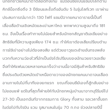
นักชกชาวแคนนาดาตลอดทั้งเกม แม้จอนซีย์เป็นแชมป์โลกด้าน
คิกซ์บ็อกซิ่งถึง 3 ปีซ้อนและรั้งถึงอันดับ 5 ในรุ่นไลท์เวท เขาผ่าน
ประสบการณ์มากว่า 130 ไฟท์ แชมป์จากแคนาดารายนี้เป็นที่
เลื่องลือด้านเชิงหมัดและเข่ามหาโหด พกพาความสูงมาถึง 181
ซ.ม. จึงเป็นเรื่องท้าทายไม่น้อยสำหรับนักชกสัญชาติเอเชียอย่าง
สิทธิชัยที่มีความสูงเพียง 174 ซ.ม. ทำให้เขาต้องเสียเปรียบด้าน
การใช้เข่าอย่างไม่ต้องสงสัย แต่ด้วยอาวุธเตะซ้ายอันทรงพลัง
บวกกับความว่องไวที่มักเป็นข้อได้เปรียบของนักมวยชาวเอเชีย
จึงทำให้แฟนมวยหลายคนเกร็งว่างานนี้อาจมีลุ้นสำหรับสิทธิชัย
ซึ่งประเดิมด้วยหมัดเข้าเหนือตาขวาของนักชกแคนนาดาจนเลือด
อาบภายในไม่กี่นาทีของยกแรก ขณะที่จอนซีย์เองก็สู้กลับอย่าง
ไม่ยอมแพ้ แต่ในที่สุดก็พ่ายให้กับนักชกหนุ่มบ้านนาจากบุรีรัมย์ไป
27-30 เป็นเอกฉันท์จากกรรมการ Glory ทั้งสาม รอเวลาขึ้นชก
ในต่อไปกับโรบิน แวน รุสมาเลนในรุ่น 70 ก.กง ช่วงปลายปีนี้