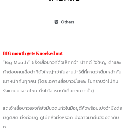
Others
BIG mouth gets Knocked out
“Big Mouth” ฝรั่งเสื้อขาวที่ตัวเล็กกว่า ปากดี ใจใหญ่ ด่าและ
ท้าต่อยคนเสื้อดำที่ตัวใหญ่กว่าในงานปาร์ตี้ที่คาดว่าดื่มเหล้ากัน
เมาหนักกันทุกคน (โดยเฉพาะเสื้อขาวนี่แหละ ไม่ทราบว่าไปกิน
รังแตนมาจากไหน ถึงได้อารมณ์เดือดขนาดนั้น)
แต่เจ้าเสื้อขาวเองก็ยังมีขวดแก้วในมือขู่ตีหัวพร้อมเบ่งว่ามึงต่อ
ยกูดิสัด มึงต่อยกู กูไม่กลัวมึงหรอก บังอาจมายืนจ้องตากับ
กู….