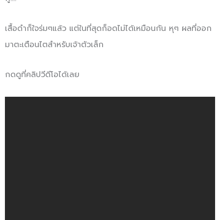
เสื้อดำก็ใจร่มๆแล้ว แต่ในที่สุดก็อดไม่ได้เหมือนกัน หุๆ ผลที่ออก
มาตะเตือนไตสำหรับเจ้าตัวเล็ก
กดดูที่คลิปวีดีโอได้เลย