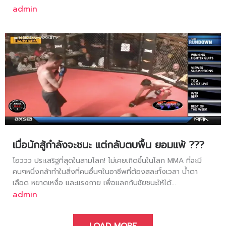
admin
เมื่อนักสู้กำลังจะชนะ แต่กลับตบพื้น ยอมแพ้ ???
โอววว ประเสริฐที่สุดในสามโลก! ไม่เคยเกิดขึ้นในโลก MMA ที่จะมี
คนๆหนึ่งกล้าทำในสิ่งที่คนอื่นๆในอาชีพที่ต้องสละทั้งเวลา น้ำตา
เลือด หยาดเหงื่อ และแรงกาย เพื่อแลกกับชัยชนะให้ได้...
admin