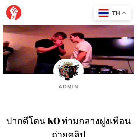
Skip
MAI
to
TH
content
MEN
ADMIN
ปากดีโดน KO ท่ามกลางฝูงเพือน
ถ่ายคลิป