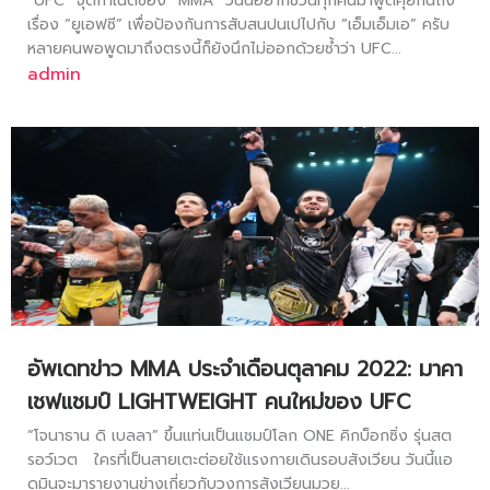
“UFC” จุดกำเนิดของ “MMA” วันนี้อยากชวนทุกคนมาพูดคุยกันถึง
เรื่อง “ยูเอฟซี” เพื่อป้องกันการสับสนปนเปไปกับ “เอ็มเอ็มเอ” ครับ
หลายคนพอพูดมาถึงตรงนี้ก็ยังนึกไม่ออกด้วยซ้ำว่า UFC...
admin
อัพเดทข่าว MMA ประจำเดือนตุลาคม 2022: มาคา
เชฟแชมป์ LIGHTWEIGHT คนใหม่ของ UFC
“โจนาธาน ดิ เบลลา” ขึ้นแท่นเป็นแชมป์โลก ONE คิกบ็อกซิ่ง รุ่นสต
รอว์เวต ใครที่เป็นสายเตะต่อยใช้แรงกายเดินรอบสังเวียน วันนี้แอ
ดมินจะมารายงานข่างเกี่ยวกับวงการสังเวียนมวย...