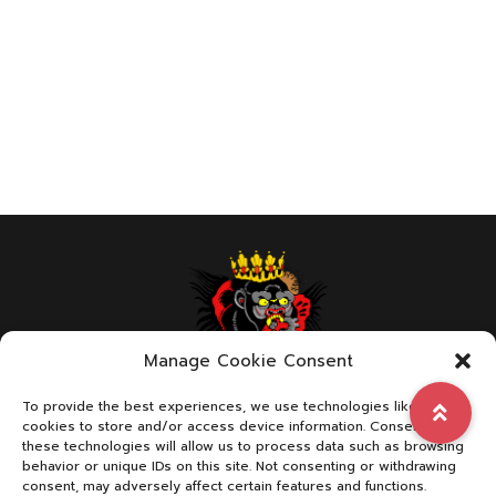
Manage Cookie Consent
To provide the best experiences, we use technologies like
ABOUT US
cookies to store and/or access device information. Consenting to
these technologies will allow us to process data such as browsing
behavior or unique IDs on this site. Not consenting or withdrawing
consent, may adversely affect certain features and functions.
We are a page with dedication in combat sports