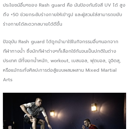
ประโยชน์อื่นๆของ Rash guard คือ มันป้องกันรังสี UV ได้ สูง
ถึง +50 ช่วยกระชับร่างกายให้เข้ารูป และผู้สวมใส่สามารถขยับ
ร่างกายได้สะดวกสบายได้ดีขึ้น
ปัจจุบัน Rash guard ได้ถูกนำมาใช้ในกิจกรรมอื่นๆนอกจาก
กีฬาทางน้ำ ซึ่งนักกีฬาต่างๆก็เลือกใช้กันจนเป็นปกติในต่าง
ประเทศ มีทั้งยกน้ำหนัก, workout, เบสบอล, ฟุตบอล, จูจิตสุ,
หรือแม้กระทั่งศิลปะการต่อสู้แบบผสมผสาน Mixed Martial
Arts