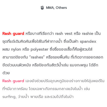
MMA
,
Others
Rash guard
หรือบางทีเรียกว่า rash vest หรือ rashie เป็น
ชุดที่แต่เดิมคิดค้นเพื่อใส่ในกีฬาทางน้ำ ซึ่งเป็นผ้า spandex
ผสม nylon หรือ polyester ซึ่งชื่อของเสื้อก็คือผู้สวมใส่
สามารถป้องกัน “rashes” หรือรอยผื่นคัน ที่เกิดจากรอยถลอก
ขีดข่วนบนผิวหนัง หรือป้องกันสัตว์น้ำเช่น แมงกะพรุน ได้อีก
ด้วย
Rash guard
เองยังช่วยปรับอุณหภูมิของร่างกายให้อุ่นพอดีใน
ที่ๆมีอากาศร้อน โดยเฉพาะกิจกรรมกลางแจ้งในน้ำ เช่น
surfing, ว่ายน้ำ พายเรือ และรวมไปถึงในป่า