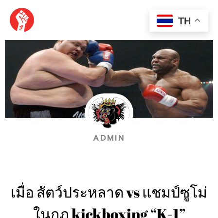
Skip
MAI
to
TH
content
MEN
ADMIN
เมื่อ สัตว์ประหลาด vs แชมป์ซูโม่
ในกฏ kickboxing “K-1”