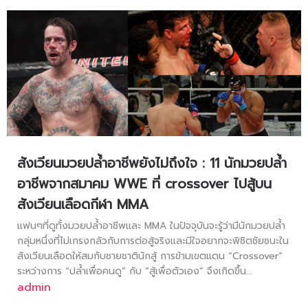
สังเวียนมวยปล้ำอาชีพยังไม่ถึงใจ : 11 นักมวยปล้ำ
อาชีพจากสมาคม WWE ที่ crossover ไปสู้บน
สังเวียนเลือดกีฬา MMA
แฟนๆที่ดูทั้งมวยปล้ำอาชีพและ MMA ในปัจจุบันจะรู้ว่ามีนักมวยปล้ำ
กลุ่มหนึ่งที่ไม่เกรงกลัวกับการต่อสู้จริงและมีใจอยากจะพิชิตชัยชนะใน
สังเวียนเลือดให้สมกับชายชาตินักสู้ การข้ามเขตแดน “Crossover”
ระหว่างการ “ปล้ำเพื่อคนดู” กับ “สู้เพื่อตัวเอง” จึงเกิดขึ้น...
admin