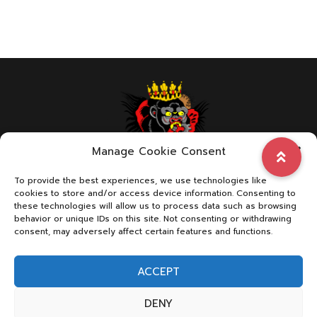
Manage Cookie Consent
To provide the best experiences, we use technologies like
ABOUT US
cookies to store and/or access device information. Consenting to
these technologies will allow us to process data such as browsing
behavior or unique IDs on this site. Not consenting or withdrawing
consent, may adversely affect certain features and functions.
We are a page with dedication in combat sports
ACCEPT
Contact Us:
FistfightDrama@gmail.com
for
advertising/promote your websites
DENY