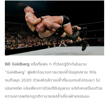
Bill Goldberg
หรือที่แฟน ๆ ทั่วโลกรู้จักกันในนาม
“Goldberg” ผู้พลิกโฉมวงการมวยปล้ำในยุคปลาย 90s
จนถึงยุค 2020 ด้วยสไตล์การปล้ำที่แบบตรงไปตรงมา ไม่
เน้นเทคนิค เน้นเพียงการโจมตีอันรุนแรง แต่ยังคงเปี่ยมด้วย
ความเคารพต่อกฎกติกามวยลปล้ำเยี่ยงฝ่ายธรรมมะ