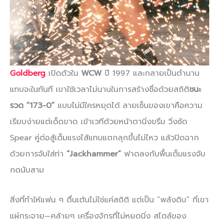
Goldberg
เปิดตัวใน
WCW
ปี 1997 และกลายเป็นตำนาน
แทบจะในทันที เขาใช้เวลาไม่นานในการสร้างชื่อด้วยสถิติ
ชนะ
รวด “173-0”
แบบไม่มีใครหยุดได้ ลายเซ็นของเขาคือความ
เรียบง่ายแต่เด็ดขาด เข้าเวทีด้วยหน้าตานิ่งขรึม วิ่งซัด
Spear คู่ต่อสู้เต็มแรงไส้แทบแตกลุกขึ้นไม่ไหว แล้วปิดฉาก
ด้วยการจับใส่ท่า
“Jackhammer”
ฟาดลงกับพื้นเต็มแรงจับ
กดนับสาม
สิ่งที่ทำให้แฟน ๆ ตื่นเต้นไม่ใช่แค่สถิติ แต่เป็น “พลังดิบ” ที่เขา
แผ่กระจาย—คล้ายๆ เครื่องจักรที่ไม่หยุดนิ่ง สไตล์ของ