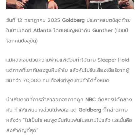
วันที่ 12 กรกฎาคม 2025
Goldberg
ประกาศแมตช์สุดท้าย
ในบ้านเกิดที่
Atlanta
โดยเผชิญหน้ากับ
Gunther
(แชมป์
โลกคนปัจจุบัน)
แม้ผลจะจบด้วยความพ่ายแพ้ด้วยท่าไม้ตาย Sleeper Hold
แต่ภาพที่เขาก้มลงจูบผืนผ้าใบ แล้วหันไปรับเสียงเชียร์จากผู้
ชมกว่า 70,000 คน คือสิ่งที่พูดแทนคำได้ทั้งหมด
น่าเสียดายที่การอำลาออกอากาศถูก
NBC
ตัดสคริปต์กลาง
คัน ทำให้แฟนบางส่วนไม่พอใจ แต่
Goldberg
ก็กล่าวภาย
หลังว่า “ไม่เป็นไร ผมพูดมันกับแฟนในสนามไปแล้ว และนั่นคือ
สิ่งสำคัญที่สุด”