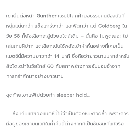
เขายืนต่อหน้า
Gunther
แชมป์โลกฝ่ายอธรรมคนปัจจุบันที่
หนุ่มแน่นกว่า แข็งแกร่งกว่า และฟิตกว่า แต่ Goldberg ใน
วัย 58 ก็ยังเลือกจะสู้ด้วยสไตล์เดิม – นั่นคือ ไม่พูดเยอะ ไม่
เล่นเกมฝีปาก แต่เลือกเน้นใช้พลังเข้าห้ำหั่นอย่างที่เคยเป็น
แมตช์นี้มีความยาวกว่า 14 นาที ซึ่งถือว่ายาวนานมากสำหรับ
สิงโตเฒ่าในวัยใกล้ 60 กับสภาพร่างกายอันบอบช้ำจาก
การกรำศึกมาอย่างยาวนาน
สุดท้ายเขาแพ้ไปด้วยท่า sleeper hold…
….. ซึ่งแก่นแท้ของแมตช์นี้ไม่จำเป็นต้องชนะด้วยซ้ำ เพราะการ
มีอยู่ของเขาบนเวทีในค่ำคืนนี้ต่างหากที่เป็นชัยชนะที่แท้จริง