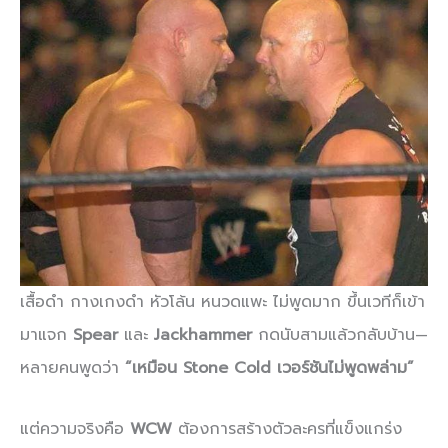
เสื้อดำ กางเกงดำ หัวโล้น หนวดแพะ ไม่พูดมาก ขึ้นเวทีก็เข้า
มาแจก
Spear
และ
Jackhammer
กดนับสามแล้วกลับบ้าน—
หลายคนพูดว่า
“เหมือน Stone Cold เวอร์ชันไม่พูดพล่าม”
แต่ความจริงคือ
WCW
ต้องการสร้างตัวละครที่แข็งแกร่ง