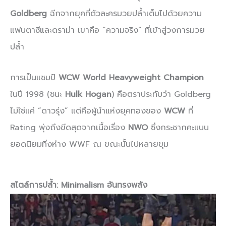
Goldberg
ฉีกจากยุคที่ตัวละครมวยปล้ำเต็มไปด้วยความ
แฟนตาซีและดราม่า เขาคือ “ความจริง” ที่เข้าสู่วงการมวย
ปล้ำ
การเป็นแชมป์
WCW World Heavyweight Champion
ในปี 1998 (ชนะ
Hulk Hogan
) คือตราประทับว่า Goldberg
ไม่ใช่แค่ “ดาวรุ่ง” แต่คือผู้นำแห่งยุคทองของ
WCW
ที่
Rating พุ่งถึงขีดสุดจากเนื้อเรื่อง
NWO
ซึ่งกระชากคะแนน
ยอดนิยมทิ่งห่าง WWF ณ ขณะนั้นไปหลายขุม
สไตล์การปล้ำ: Minimalism อันทรงพลัง