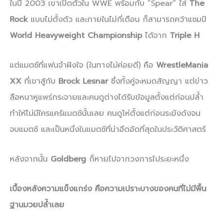
ในปี 2003 เขาเปิดตัวใน WWE พร้อมกับ “Spear” ใส่
The
Rock
แบบไม่ตั้งตัว และภายในไม่กี่เดือน ก็สามารถคว้าแชมป์
World Heavyweight Championship
ได้จาก
Triple H
แต่แมตช์ที่แฟนจำฝังใจ (ในทางไม่ค่อยดี) คือ
WrestleMania
XX
ที่เขาสู้กับ
Brock Lesnar
ซึ่งทั้งคู่จะหมดสัญญา แต่ข่าว
ลือหนาหูแพร่กระจายและคนดูต่างได้รับข้อมูลตั้งแต่ก่อนปล้ำ
ทำให้ไม่มีใครแคร์แมตช์นั้นเลย คนดูโห่ตั้งแต่ก่อนระฆังดังจน
จบแมตช์ และเป็นหนึ่งในแมตช์ที่น่าอึดอัดที่สุดในประวัติศาสตร์
หลังจากนั้น
Goldberg
ก็หายไปจากวงการไประยะหนึ่ง
เบื้องหลังความแข็งแกร่ง คือความเปราะบางของคนที่ไม่มีพื้น
ฐานมวยปล้ำเลย