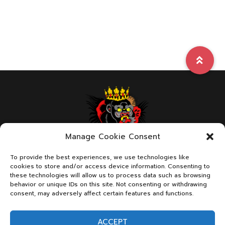
Manage Cookie Consent
To provide the best experiences, we use technologies like
ABOUT US
cookies to store and/or access device information. Consenting to
these technologies will allow us to process data such as browsing
behavior or unique IDs on this site. Not consenting or withdrawing
consent, may adversely affect certain features and functions.
We are a page with dedication in combat sports
ACCEPT
Contact Us:
FistfightDrama@gmail.com
for