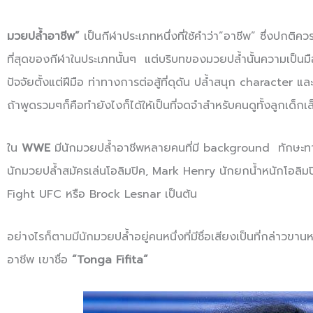
มวยปล้ำอาชีพ”
เป็นกีฬาประเภทหนึ่งที่ใช้คำว่า”อาชีพ” ซึ่งปกติคว
ที่สุดของกีฬาในประเภทนั้นๆ แต่บริบทของมวยปล้ำนั้นความเป็นมือ
ปัจจัยตั้งแต่ฝีมือ ท่าทางการต่อสู้ที่ดุดัน ปล้ำสนุก character แ
ถ้าพูดรวมๆก็คือทำยังไงก็ได้ให้เป็นที่จดจำสำหรับคนดูทั้งลูกเด็
ใน
WWE
มีนักมวยปล้ำอาชีพหลายคนที่มี background ทักษะทาง
นักมวยปล้ำสมัครเล่นโอลิมปิค, Mark Henry นักยกน้ำหนักโอลิ
Fight UFC หรือ Brock Lesnar เป็นต้น
อย่างไรก็ตามมีนักมวยปล้ำอยู่คนหนึ่งที่มีชื่อเสียงเป็นที่กล่าวขา
อาชีพ เขาชื่อ
“Tonga Fifita”