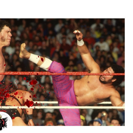
MMA
Wrestl