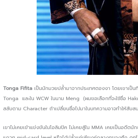
Tonga Fifita
เป็นนักมวยปล้ำมาจากประเทศตองงา โดยเขาเป็นท
Tonga และใน WCW ในนาม Meng (ผมขอเลือกที่จะใช้ชื่อ Haku 
สลับตาม Character ถ้าเปลี่ยนชื่อไปมาในบทความอาจทำให้สับสน
เขาไม่เคยเข้าแข่งขันในโอลิมปิค ไม่เคยสู้ใน MMA เคยเป็นอดีตนักซู
แถวๆ mid-card level หรือได้ปล้ำแค่เพียงคู่กลางๆของศึก ดูๆไปแล