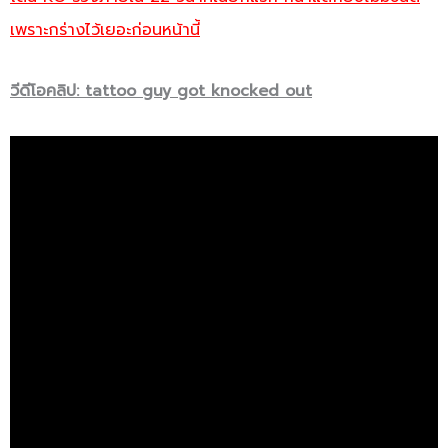
เพราะกร่างไว้เยอะก่อนหน้านี้
วีดีโอคลิป: tattoo guy got knocked out