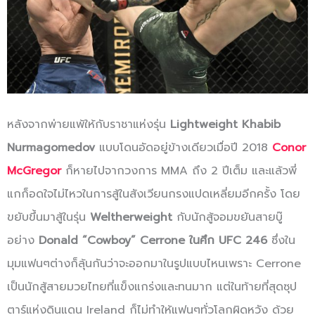
หลังจากพ่ายแพ้ให้กับราชาแห่งรุ่น
Lightweight Khabib
Nurmagomedov
แบบโดนอัดอยู่ข้างเดียวเมื่อปี 2018
Conor
McGregor
ก็หายไปจากวงการ MMA ถึง 2 ปีเต็ม และแล้วพี่
แกก็อดใจไม่ไหวในการสู้ในสังเวียนกรงแปดเหลี่ยมอีกครั้ง โดย
ขยับขึ้นมาสู้ในรุ่น
Weltherweight
กับนักสู้จอมขยันสายบู๊
อย่าง
Donald “Cowboy” Cerrone ในศึก UFC 246
ซึ่งใน
มุมแฟนๆต่างก็ลุ้นกันว่าจะออกมาในรูปแบบไหนเพราะ Cerrone
เป็นนักสู้สายมวยไทยที่แข็งแกร่งและทนมาก แต่ในท้ายที่สุดซุป
ตาร์แห่งดินแดน Ireland ก็ไม่ทำให้แฟนๆทั่วโลกผิดหวัง ด้วย