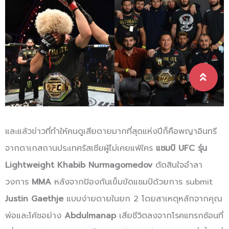
และแล้วข่าวที่ทำให้คนดูเสียดายมากที่สุดแห่งปีก็คือพญาอินทรี
จากดาเกสถานประเทศรัสเซียผู้ไม่เคยแพ้ใคร
แชมป์ UFC รุ่น
Lightweight
Khabib Nurmagomedov
ตัดสินใจอำลา
วงการ
MMA
หลังจากป้องกันเข็มขัดแชมป์ด้วยการ submit
Justin Gaethje
แบบง่ายดายในยก 2 โดยสาเหตุหลักจากคุณ
พ่อและโค้ชอย่าง
Abdulmanap
เสียชีวิตลงจากโรคแทรกซ้อนที่