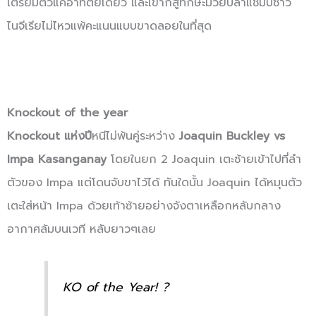
เตรียมตัวแค่อาทิตย์เดียว และเขาก็สู้ทักษะมวยปล้ำแชมป์ชาว
ไนจีเรียไม่ไหวแพ้คะแนนแบบขาดลอยในที่สุด
Knockout of the year
Knockout แห่งปี
หนีไม่พ้นคู่ระหว่าง
Joaquin Buckley vs
Impa Kasanganay
โดยในยก 2 Joaquin เตะซ้ายเข้าไปที่ลำ
ตัวของ Impa แต่โดนจับขาไว้ได้ ทันใดนั้น Joaquin ได้หมุนตัว
เตะใส่หน้า Impa ด้วยเท้าซ้ายอย่างจังตาเหลือกหลับกลาง
อากาศล้มบนเวที หลับยาวๆเลย
KO of the Year! ?