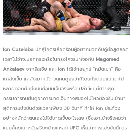
Ion Cutelaba
นักสู้โคตรเลือดร้อนผู้อยากบวกกับคู่ต่อสู้ตลอด
เวลาไม่ว่าจะนอกกรงหรือในกรงโคจรมาเจอกับ
Magomed
Ankalaev
จากรัสเซีย และ Ion ได้ใช้กลยุทธ์ “หมัดเมา” คือ
แกล้งเจ็บ แกล้งเมาหมัด จนคนดูงงว่าที่โดนทั้งต่อยและเตะไป
หลายดอกยืนมึนนั้นคือมันเจ็บจริงหรือเปล่าว่ะ แต่ท้ายสุด
กรรมการทนยืนดูอาการบาดเจ็บทางสมองไม่ไหวต้องรีบเข้ามา
ยุติการแข่งขันด้วยเวลาเพียง 38 วินาที ทำให้ Ion ประท้วง
อย่างหนักว่าตนเองไม่ได้บาดเจ็บอะไรเลย (ซึ่งเอาเข้าจริงผมว่า
แม่งก็คงเมาหมัดจริงๆบ้างแหละ)
UFC
เห็นว่าการแข่งขันนี้ควร