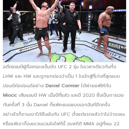
อดีตแชมป์ผู้ถือครองเข็มขัด UFC 2 รุ่น ในเวลาเดียวกันทั้ง
LHW และ HW และถูกยกย่องว่าเป็น 1 ในนักสู้ที่เก่งที่สุดแบบ
ปอนด์ต่อปอนด์อย่าง
Daniel Cormier
ได้พ่ายแพ้ให้กับ
Miocic
เสียแชมป์ HW เมื่อปีที่แล้ว และปี 2020 ซึ่งเป็นการเจอ
กันครั้งที่ 3 นั้น Daniel ก็แพ้คะแนนแบบเอกฉันท์อีกครั้ง
อย่างไรก็ตามเขาได้ยืนยันกับ UFC ตั้งแต่แรกแล้วว่าไม่ว่าจะชนะ
หรือแพ้เขาก็จะแขวนนวมในไฟท์นี้ จบสถิติ MMA อยู่ที่ชนะ 22