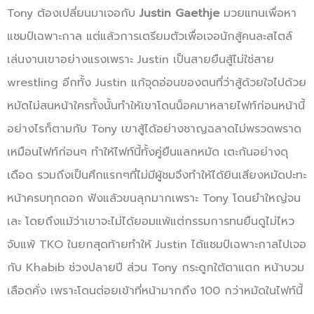
Tony ต้องเปลี่ยนมาเจอกับ
Justin Gaethje
มวยแทนเพื่อหา
แชมป์เฉพาะกาล แต่แล้วการเตรียมตัวเพื่อเจอนักสู้คนละสไตล์
เล่นงานเขาอย่างแรงเพราะ Justin เป็นสายยืนสู้ไม่ใช่สาย
wrestling อีกทั้ง Justin แก้จุดอ่อนของตนที่ว่าสู้ด้วยใจไปด้วย
หมัดไม่สนหน้าใครทั้งนั้นทำให้เขาโดนน็อคมาหลายไฟท์ก่อนหน้านี้
อย่างไรก็ตามกับ Tony เขาสู้ได้อย่างชาญฉลาดไม่พรวดพราด
เหมือนไฟท์ก่อนๆ ทำให้ไฟท์นี้ทั้งคู่ยืนแลกหมัด เตะกันอย่างดุ
เดือด รวมถึงเป็นศึกแรกๆที่ไม่มีผู้ชมจึงทำให้ได้ยินเสียงหมัดปะทะ
หน้าครบทุกดอก ฟังแล้วขนลุกมากเพราะ Tony โดนยำใหญ่จน
เละ โดยถึงแม้ว่าเขาจะไม่ได้ยอมแพ้แต่กรรมการทนยืนดูไม่ไหว
จับแพ้ TKO ในยกสุดท้ายทำให้ Justin ได้แชมป์เฉพาะกาลไปเจอ
กับ Khabib ช่วงปลายปี ส่วน Tony กระดูกใต้ตาแตก หน้าบวม
เลือดคั่ง เพราะโดนต่อยเข้าที่หน้ามากถึง 100 กว่าหมัดในไฟท์นี้