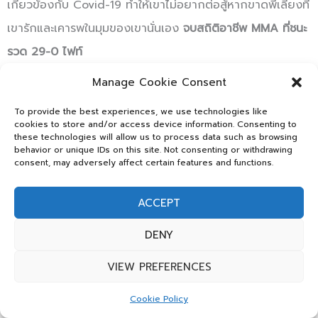
เกี่ยวข้องกับ Covid-19 ทำให้เขาไม่อยากต่อสู้หากขาดพี่เลี้ยงที่
เขารักและเคารพในมุมของเขานั่นเอง
จบสถิติอาชีพ MMA ที่ชนะ
รวด 29-0 ไฟท์
Manage Cookie Consent
อย่างไรก็ตาม
Khabib
ได้พูดกึ่งรับกึ่งสู้ว่าหากจะให้เขากลับมาสู้
To provide the best experiences, we use technologies like
อีกรอบค่าตัวเขาอยู่ที่
100 ล้านเหรียญ หรือราว 3,000 ล้าน
cookies to store and/or access device information. Consenting to
these technologies will allow us to process data such as browsing
บาท
เทียบเท่ากับที่ Conor McGregor ได้รับจากการต่อยมวย
behavior or unique IDs on this site. Not consenting or withdrawing
consent, may adversely affect certain features and functions.
สากลกับ Floyd Mayweather เราก็ต้องมาติดตามกันต่อไปว่า
เฮีย Dana White มีปัญญาจ่ายค่าตัวสูงลิ่วนี้ให้กับพญาอินทรี
ACCEPT
ได้หรือไม่
DENY
VIEW PREFERENCES
Cookie Policy