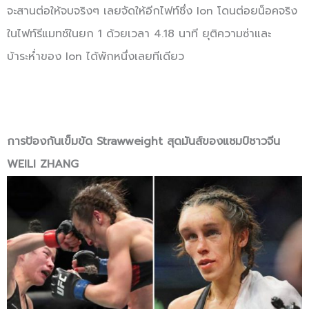
จะสานต่อให้จบจริงๆ เลยจัดให้อีกไฟท์ซึ่ง Ion โดนต่อยน็อคจริง
ในไฟท์รีแมทช์ในยก 1 ด้วยเวลา 4.18 นาที ยุติความซ่าและ
บ้าระห่ำของ Ion ได้พักหนึ่งเลยทีเดียว
การป้องกันเข็มขัด Strawweight สุดมันส์ของแชมป์ชาวจีน
WEILI ZHANG