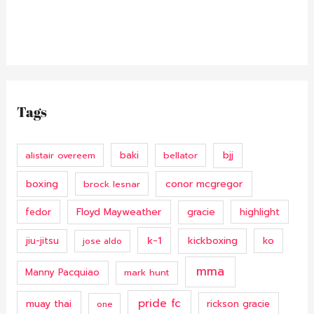
Tags
bjj
alistair overeem
baki
bellator
boxing
conor mcgregor
brock lesnar
Floyd Mayweather
fedor
gracie
highlight
k-1
kickboxing
ko
jiu-jitsu
jose aldo
mma
Manny Pacquiao
mark hunt
pride fc
muay thai
rickson gracie
one