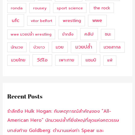
ronda
rousey
sport science
the rock
ufc
wwe
wrestling
vitor belfort
คลิป
ชนะ
ขำกลิ้ง
wwe มวยปล้ำ wrestling
มวยปล้ำ
มวย
มวยสากล
นักมวย
บัวขาว
วีดีโอ
แชมป์
มวยไทย
เพาะกาย
แพ้
Recent Posts
รำลึกถึง Hulk Hogan: กับเหตุการณ์สำคัญของ “All-
American Hero” นักมวยปล้ำที่ยิ่งใหญ่ที่สุดแห่งศตวรรษ
บทส่งท้าย Goldberg: ตำนานแห่งท่า Spear และ