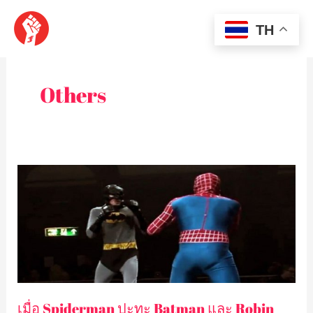
Skip
MAI
to
TH
content
MEN
Others
เมื่อ
Spiderman
ปะทะ
Batman
และ
Robin
ในกฏ
MMA…
เมื่อ Spiderman ปะทะ Batman และ Robin