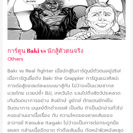
Baki
vs
นัก
สู้
ตัว
ตน
จริง
การ์ตูน Baki vs นักสู้ตัวตนจริง
Others
Baki vs Real fighter เมื่อนักสู้ในการ์ตูนมีตัวตนอยู่จริง!
เมื่อการ์ตูนชื่อดัง Baki the Grappler การ์ตูนแนวศิลปะ
การต่อสู้ของแต่ละแขนงมาสู้กัน ไม่ว่าจะเป็นมวยสากล
มวยไทย มวยปล้ำ BJJ, เทควันโด รวมไปถึงสัตว์ประหลาด
เกินจินตนาการอย่าง ลิงยักษ์ งูยักษ์ ตักแตนยักษ์ใน
จินตนาการ มนุษย์ดึกดำบรรพ์ เป็นต้น ถ้าเป็นนักอ่านทั่วไป
คงจะอ่านเอาเนื้อเรื่อง กับ ความโหดของลายเส้นของ
อาจารย์ Keisuke Itagaki ไม่ว่าจะเป็นการต่อกระดูกมือ
แหลก กล้ามเนื้อฉีกขาด ท่าดึงเส้นเอ็น กัดหน้าผิวหนังหลุด