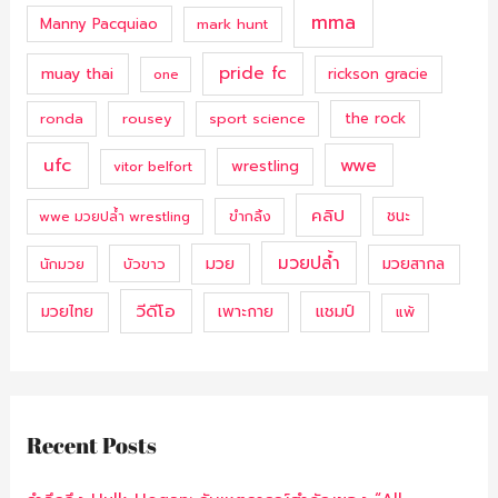
mma
Manny Pacquiao
mark hunt
pride fc
muay thai
rickson gracie
one
ronda
rousey
sport science
the rock
ufc
wwe
wrestling
vitor belfort
คลิป
ชนะ
ขำกลิ้ง
wwe มวยปล้ำ wrestling
มวยปล้ำ
มวย
มวยสากล
นักมวย
บัวขาว
วีดีโอ
แชมป์
มวยไทย
เพาะกาย
แพ้
Recent Posts