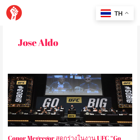
Skip
MAI
to
TH
content
MEN
Jose Aldo
Conor
Mcgregor
สุด
กร่าง
ใน
งาน
UFC
“Go
Conor Mcgregor สุดกร่างในงาน UFC “Go
Big”