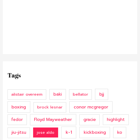
Tags
bjj
alistair overeem
baki
bellator
boxing
conor mcgregor
brock lesnar
Floyd Mayweather
fedor
gracie
highlight
k-1
kickboxing
ko
jiu-jitsu
jose aldo