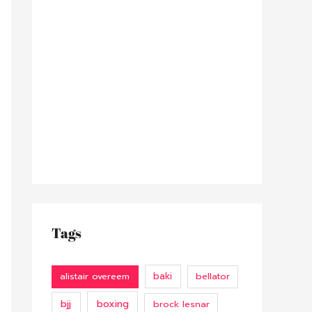
Tags
alistair overeem
baki
bellator
bjj
boxing
brock lesnar