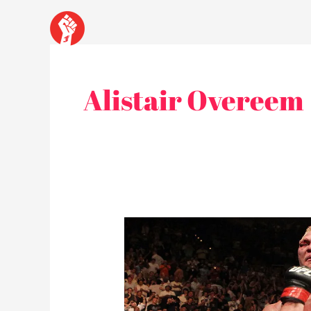
Skip
to
content
Alistair Overeem
Brock
Lesnar
ปิด
ประตู
ไม่