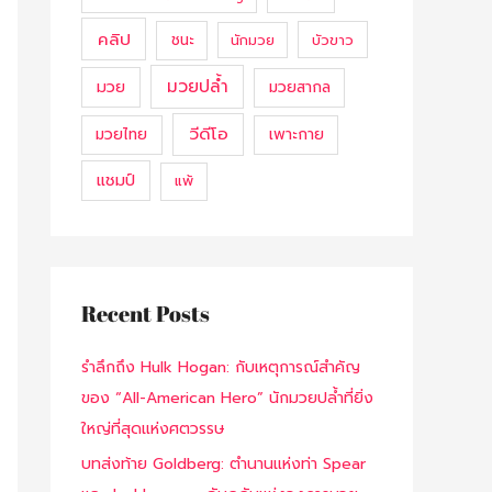
คลิป
ชนะ
นักมวย
บัวขาว
มวยปล้ำ
มวย
มวยสากล
วีดีโอ
มวยไทย
เพาะกาย
แชมป์
แพ้
Recent Posts
รำลึกถึง Hulk Hogan: กับเหตุการณ์สำคัญ
ของ “All-American Hero” นักมวยปล้ำที่ยิ่ง
ใหญ่ที่สุดแห่งศตวรรษ
บทส่งท้าย Goldberg: ตำนานแห่งท่า Spear