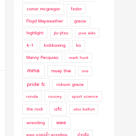
conor mcgregor
fedor
Floyd Mayweather
gracie
highlight
jiu-jitsu
jose aldo
k-1
kickboxing
ko
Manny Pacquiao
mark hunt
mma
muay thai
one
pride fc
rickson gracie
ronda
rousey
sport science
ufc
the rock
vitor belfort
wwe
wrestling
ขำกลิ้ง
wwe มวยปล้ำ wrestling