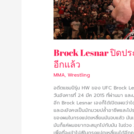
หวน
กลับ
วงการ
MMA
อีก
แล้ว
Brock Lesnar ปิดป
อีกแล้ว
MMA
,
Wrestling
อดีตแชมป์รุ่น HW ของ UFC Brock Les
วันอังคารที่ 24 มีค 2015 ที่ผ่านมา แล
อีก Brock Lesnar เองก็ได้เปิดเผยว่าไ
และจะยังคงเป็นนักมวยปล้ำอาชีพและโปร
ของผมในกรงแปดเหลี่ยมมันจบแล้ว มันเป็นก
มันก็แค่ผมอยากจะสนุกไปกับมัน ในช่วง
เพื่อที่จะเข้าไปสู้ในกรงแปดเหลี่ยมได้อี