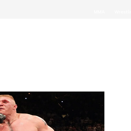
MMA
Wrestl