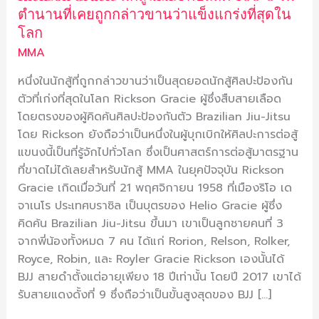
ตำนานที่เคยถูกกล่าวขานว่าแข็งแกร่งที่สุดใน
ใน
โลก
ตำนาน
ที่
MMA
เคย
หนึ่งในนักสู้ที่ถูกกล่าวขานว่าเป็นสุดยอดนักสู้ศิลปะป้องกัน
ถูก
ตัวที่เก่งที่สุดในโลก Rickson Gracie ผู้ซึ่งสืบสายเลือด
กล่าว
โดยตรงของผู้คิดค้นศิลปะป้องกันตัว Brazilian Jiu-Jitsu
ขาน
โดย Rickson ยังถือว่าเป็นหนึ่งในผู้บุกเบิกให้ศิลปะการต่อสู้
ว่า
แขนงนี้เป็นที่รู้จักไปทั่วโลก ซึ่งเป็นศาสตร์การต่อสู้มาตรฐาน
แข็งแกร่ง
ที่ขาดไม่ได้เลยสำหรับนักสู้ MMA ในยุคปัจจุบัน Rickson
ที่สุด
Gracie เกิดเมื่อวันที่ 21 พฤศจิกายน 1958 ที่เมืองริโอ เด
ใน
จาเนโร ประเทศบราซิล เป็นบุตรของ Helio Gracie ผู้ซึ่ง
โลก
คิดค้น Brazilian Jiu-Jitsu ขึ้นมา เขาเป็นลูกชายคนที่ 3
จากพี่น้องทั้งหมด 7 คน ได้แก่ Rorion, Relson, Rolker,
Royce, Robin, และ Royler Gracie Rickson เองนั้นได้
BJJ สายดำตั้งแต่อายุเพียง 18 ปีเท่านั้น โดยปี 2017 เขาได้
รับสายแดงดั้งที่ 9 ซึ่งถือว่าเป็นขั้นสูงสุดของ BJJ […]