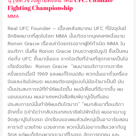
Ultimate
Fighting Championship
Fighting
MMA
Championship
Real UFC Founder – เบื้องหลังสมาคม UFC ที่ปัจจุบันมี
อิทธิพลมากที่สุดในโลก MMA นั้นเกิดจากบุคคลๆหนึ่งนาม
Rorion Gracie เรื่องเล่าโดยตรงจากผู้ให้กำเนิด MMA ใน
อเมริกา นั่นคือ Rorion Gracie (คนขวาสุดในรูป) ซึ่งเป็นคน
ก่อตั้ง UFC ขึ้นมานั่นเอง จากไอเดียที่ง่ายที่สุดกลายเป็นไอ
เดียอัจฉริยะ Rorion Gracie “ผมมาอเมริกาจากบราซิล
ครั้งแรกเมื่อปี 1969 และผมก็โดนปล้น พวกนั้นเอาตั๋วเครื่อง
บินและเงินไปหมด ผมเลยต้องอยู่แบบไม่มีอะไรมาเป็นปี มัน
เป็นประสบการณ์ที่ทำให้ผมโตขึ้น ผมมีเพื่อนที่ดีมากขึ้น ผม
นอนบนถนน ผมเอาเศษหนังสือพิมพ์มาปูเป็นที่นอน
ประสบการณ์นั้นทำให้ผมเติบโตมาก” “ผมกลับมาที่อเมริกา
อีกครั้ง (เข้าใจว่ากลับประเทศบราซิลไปพักนึง) ผมเอาเบาะจู
จิตสุมาปูในโรงรถ นักเรียนของผมส่วนใหญ่เป็นอาจาร์ยสอน
คาราเต้ มวยไทย มวยสากล พวกนั้นไม่อยากเสียเวลากับจู
จิตสุ แต่ผมก็เชิญพวกเขามาที่โรงรถ จัดการทุกคน และ