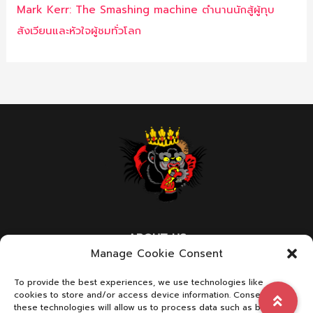
Mark Kerr: The Smashing machine ตำนานนักสู้ผู้ทุบ
สังเวียนและหัวใจผู้ชมทั่วโลก
ABOUT US
Manage Cookie Consent
We are a page with dedication in combat sports
To provide the best experiences, we use technologies like
cookies to store and/or access device information. Consenting to
these technologies will allow us to process data such as browsing