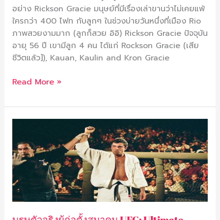
อย่าง Rickson Gracie มนุษย์ที่มีเรื่องเล่าขานว่าไม่เคยแพ้
ใครกว่า 400 ไฟท กับลูกๆ ในช่วงบ่ายวันหนึ่งที่เมือง Rio
ภาพสวยงามมาก (ลูกก็สวย อิอิ) Rickson Gracie ปัจจุบัน
อายุ 56 ปี เขามีลูก 4 คน ได้แก่ Rockson Gracie (เสีย
ชีวิตแล้ว]), Kauan, Kaulin and Kron Gracie
Read More »
บุรุษ
ตัว
จริง
ผู้
ก่อ
ตั้ง
สมาคม
UFC:
บุรุษตัวจริงผู้ก่อตั้งสมาคม UFC: Ultimate