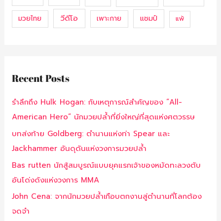
วีดีโอ
แชมป์
มวยไทย
เพาะกาย
แพ้
Recent Posts
รำลึกถึง Hulk Hogan: กับเหตุการณ์สำคัญของ “All-
American Hero” นักมวยปล้ำที่ยิ่งใหญ่ที่สุดแห่งศตวรรษ
บทส่งท้าย Goldberg: ตำนานแห่งท่า Spear และ
Jackhammer อันดุดันแห่งวงการมวยปล้ำ
Bas rutten นักสู้สมบูรณ์แบบยุคแรกเจ้าของหมัดทะลวงตับ
อันโด่งดังแห่งวงการ MMA
John Cena: จากนักมวยปล้ำเกือบตกงานสู่ตำนานที่โลกต้อง
จดจำ