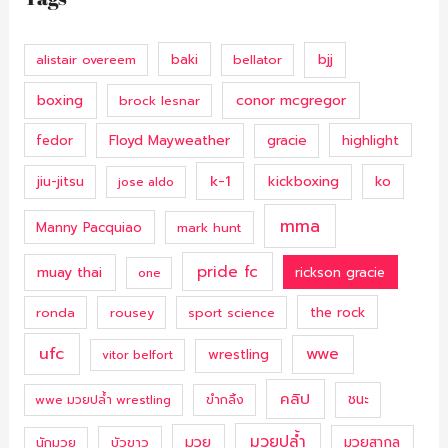
bjj
alistair overeem
baki
bellator
boxing
conor mcgregor
brock lesnar
Floyd Mayweather
fedor
gracie
highlight
k-1
kickboxing
ko
jiu-jitsu
jose aldo
mma
Manny Pacquiao
mark hunt
pride fc
muay thai
rickson gracie
one
ronda
rousey
sport science
the rock
ufc
wwe
wrestling
vitor belfort
คลิป
ชนะ
ขำกลิ้ง
wwe มวยปล้ำ wrestling
มวยปล้ำ
มวย
มวยสากล
นักมวย
บัวขาว