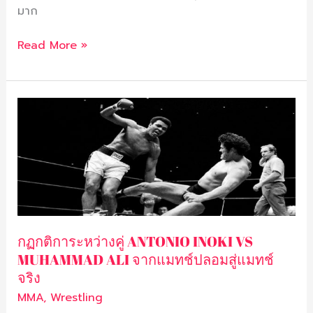
มาก
Read More »
กฏ
กติกา
ระหว่าง
คู่
ANTONIO
INOKI
VS
MUHAMMAD
กฏกติการะหว่างคู่ ANTONIO INOKI VS
ALI
MUHAMMAD ALI จากแมทช์ปลอมสู่แมทช์
จาก
จริง
แมทช์
ปลอม
MMA
,
Wrestling