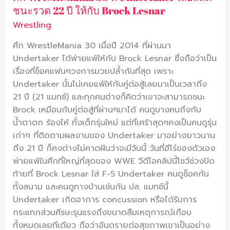
ชนะรวด 22 ปี ให้กับ Brock Lesnar
22
Wrestling
ปี
ให้
ศึก WrestleMania 30 เมื่อปี 2014 ที่ผ่านมา
กับ
Undertaker ได้พ่ายแพ้ให้กับ Brock Lesnar ซึ่งถือว่าเป็น
Brock
เรื่องที่ช็อคแฟนๆวงการมวยปล้ำกันที่สุด เพราะ
Lesnar
Undertaker นั้นไม่เคยแพ้ให้กับคู่ต่อสู้เลยมาเป็นเวลาถึง
21 ปี (21 แมทช์) และทุกคนต่างก็คิดว่าเขาจะสามารถชนะ
Brock เหมือนกับคู่ต่อสู้ที่ผ่านๆมาได้ คนดูบางคนถึงกับ
น้ำตาตก ร้องไห้ ทั้งเด็กรุ่นใหม่ แต่ที่เศร้าสุดๆคงเป็นคนดูรุ่น
เก่าๆ ที่ติดตามผลงานของ Undertaker มาอย่างยาวนาน
ถึง 21 ปี ก็คงต่างไม่คาดฝันว่าจะมีวันนี้ วันที่ฮีโร่ของตัวเอง
พ่ายแพ้ในศึกที่ใหญ่ที่สุดของ WWE วีดีโอคลิปนี้โชว์ช่วงปิด
ท้ายที่ Brock Lesnar ใส่ F-5 Undertaker คนดูช็อคกัน
ทั้งสนาม และคนดูทางบ้านเช่นกัน ปล. แมทช์นี้
Undertaker เกิดอาการ concussion หรือได้รับการ
กระแทกส่วนศีรษะรุนแรงถึงขนาดลืมเหตุการณ์เกือบ
ทั้งหมดเลยทีเดียว ถือว่าอันตรายต่อสุขภาพเขาเป็นอย่าง