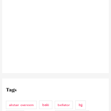
Tags
bjj
alistair overeem
baki
bellator