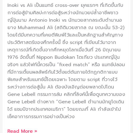
สู่
Inoki vs Ali เป็นแมทช์ cross-over ยุคแรกๆ ที่เกิดขึ้นกับ
แมทช์
การต่อสู้ข้ามศิลปะการต่อสู้ระหว่างนักมวยปล้ำอาชีพชาว
จริง
ญี่ปุ่นนาม Antonio Inoki vs นักมวยสากลระดับตำนานอ
ยาง Muhammad Ali (สถิติมวยสากล ณ ขณะนั้น 53-2)
โดยได้มีบทความที่เคยตีพิมพ์ไว้และเป็นหลักฐานสำคัญทาง
ประวัติศาสตร์ของศึกครั้งนี้ ซึ่ง script ที่เขียนไว้มาจาก
เหตุการณ์ที่เกิดขึ้นจากศึกหยุดโลกเมื่อวันที่ 26 มิถุนายน
1976 จัดขึ้นที่ Nippon Budokan โตเกียว ประเทศญี่ปุ่น
จริงๆ แล้วไฟท์นี้ควรเป็น “fixed match” หรือ แมทช์ปลอม
ที่มีการเตี้ยมผลลัพธ์กันไว้ตั้งแต่ต้นภายใต้กฏกติกาแบบ
พิเศษสำหรับแมทช์นี้โดยเฉพาะ โดยตาม script ที่วางไว้
ระหว่างการต่อสู้นั้น Ali ต้องบังเอิญต่อยพลาดไปโดน
Gene Lebell กรรมการล้ม คลิกที่ลิงค์นี้เพื่อดูบทความของ
Gene Lebell ต่างหาก “Gene Lebell ตำนานนักยูโดเดิน
ได้ แชมป์จากประเทศอเมริกา” โดยขณะที่ Ali กำลังเข้าไป
เช็คอาการกรรมการอย่างเป็นห่วง
Read More »