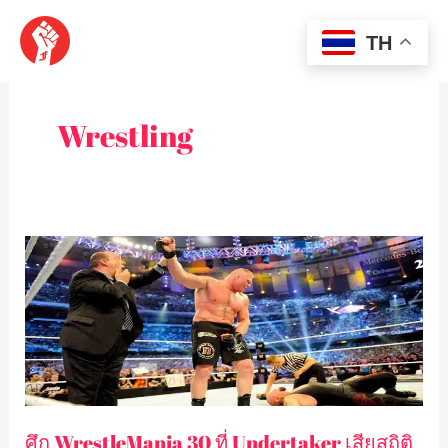
Skip
MAI
to
TH
content
MEN
Wrestling
ศึก
WrestleMania
30
ที่
Undertaker
เสีย
สถิติ
ชนะ
ศึก WrestleMania 30 ที่ Undertaker เสียสถิติ
รวด