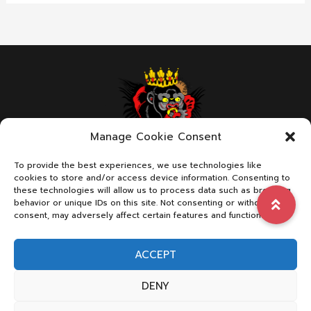
Manage Cookie Consent
To provide the best experiences, we use technologies like
ABOUT US
cookies to store and/or access device information. Consenting to
these technologies will allow us to process data such as browsing
behavior or unique IDs on this site. Not consenting or withdrawing
consent, may adversely affect certain features and functions.
We are a page with dedication in combat sports
ACCEPT
Contact Us:
FistfightDrama@gmail.com
for
advertising/promote your websites
DENY