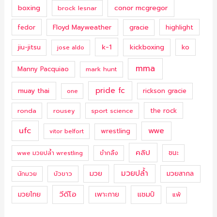
boxing
conor mcgregor
brock lesnar
Floyd Mayweather
fedor
gracie
highlight
k-1
kickboxing
ko
jiu-jitsu
jose aldo
mma
Manny Pacquiao
mark hunt
pride fc
muay thai
rickson gracie
one
ronda
rousey
sport science
the rock
ufc
wwe
wrestling
vitor belfort
คลิป
ชนะ
ขำกลิ้ง
wwe มวยปล้ำ wrestling
มวยปล้ำ
มวย
มวยสากล
นักมวย
บัวขาว
วีดีโอ
แชมป์
มวยไทย
เพาะกาย
แพ้